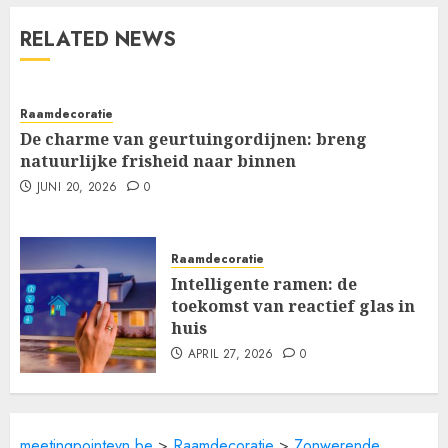
RELATED NEWS
Raamdecoratie
De charme van geurtuingordijnen: breng
natuurlijke frisheid naar binnen
JUNI 20, 2026
0
Raamdecoratie
Intelligente ramen: de
toekomst van reactief glas in
huis
APRIL 27, 2026
0
meetingpointevn.be
>
Raamdecoratie
>
Zonwerende