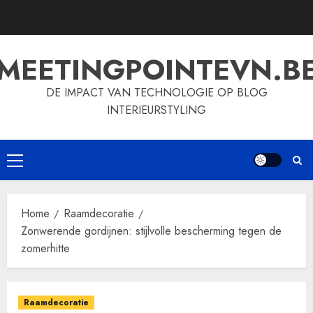
Skip
to
content
MEETINGPOINTEVN.B
DE IMPACT VAN TECHNOLOGIE OP BLOG
INTERIEURSTYLING
Primary
Menu
Home
Raamdecoratie
Zonwerende gordijnen: stijlvolle bescherming tegen de
zomerhitte
Raamdecoratie