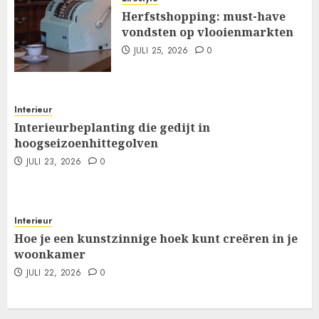
Herfstshopping: must-have
vondsten op vlooienmarkten
JULI 25, 2026
0
Interieur
Interieurbeplanting die gedijt in
hoogseizoenhittegolven
JULI 23, 2026
0
Interieur
Hoe je een kunstzinnige hoek kunt creëren in je
woonkamer
JULI 22, 2026
0