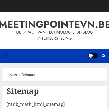
Skip
to
content
MEETINGPOINTEVN.B
DE IMPACT VAN TECHNOLOGIE OP BLOG
INTERIEURSTYLING
Primary
Menu
Home
Sitemap
Sitemap
[rank_math_html_sitemap]