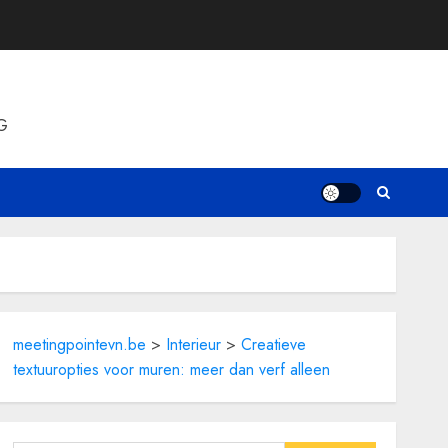
G
meetingpointevn.be
>
Interieur
>
Creatieve
textuuropties voor muren: meer dan verf alleen