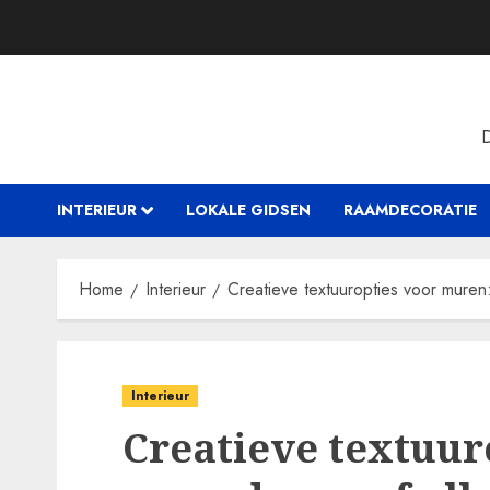
Skip
to
content
INTERIEUR
LOKALE GIDSEN
RAAMDECORATIE
Home
Interieur
Creatieve textuuropties voor muren
Interieur
Creatieve textuur