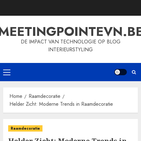
Skip
to
content
MEETINGPOINTEVN.B
DE IMPACT VAN TECHNOLOGIE OP BLOG
INTERIEURSTYLING
Primary
Menu
Home
Raamdecoratie
Helder Zicht: Moderne Trends in Raamdecoratie
Raamdecoratie
Helder Zicht: Moderne Trends in