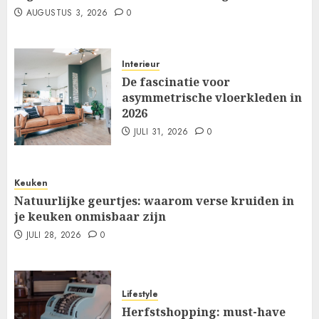
AUGUSTUS 3, 2026
0
Interieur
De fascinatie voor
asymmetrische vloerkleden in
2026
JULI 31, 2026
0
Keuken
Natuurlijke geurtjes: waarom verse kruiden in
je keuken onmisbaar zijn
JULI 28, 2026
0
Lifestyle
Herfstshopping: must-have