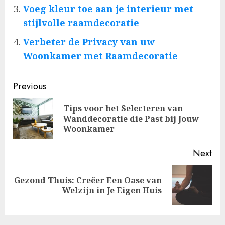
Voeg kleur toe aan je interieur met
stijlvolle raamdecoratie
Verbeter de Privacy van uw
Woonkamer met Raamdecoratie
Post
Previous
navigation
Tips voor het Selecteren van
Pre
Wanddecoratie die Past bij Jouw
pos
Woonkamer
Next
Gezond Thuis: Creëer Een Oase van
Next
Welzijn in Je Eigen Huis
post: