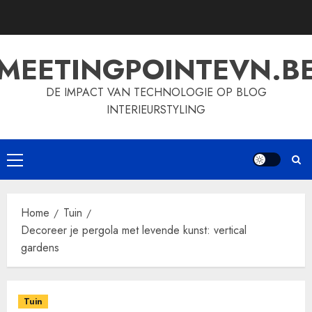
Skip
to
content
MEETINGPOINTEVN.B
DE IMPACT VAN TECHNOLOGIE OP BLOG
INTERIEURSTYLING
Primary
Menu
Home
Tuin
Decoreer je pergola met levende kunst: vertical
gardens
Tuin