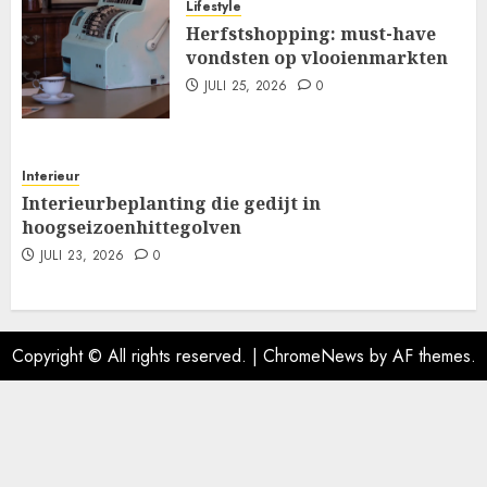
Lifestyle
Herfstshopping: must-have
vondsten op vlooienmarkten
JULI 25, 2026
0
Interieur
Interieurbeplanting die gedijt in
hoogseizoenhittegolven
JULI 23, 2026
0
Copyright © All rights reserved.
|
ChromeNews
by AF themes.