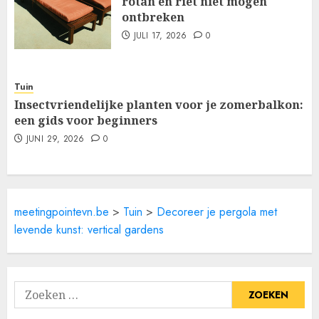
rotan en riet niet mogen
ontbreken
JULI 17, 2026
0
Tuin
Insectvriendelijke planten voor je zomerbalkon:
een gids voor beginners
JUNI 29, 2026
0
meetingpointevn.be
>
Tuin
>
Decoreer je pergola met
levende kunst: vertical gardens
Zoeken
naar: