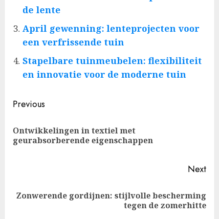
de lente
April gewenning: lenteprojecten voor
een verfrissende tuin
Stapelbare tuinmeubelen: flexibiliteit
en innovatie voor de moderne tuin
Post
Previous
navigation
Ontwikkelingen in textiel met
Pre
geurabsorberende eigenschappen
pos
Next
Zonwerende gordijnen: stijlvolle bescherming
Next
tegen de zomerhitte
post: