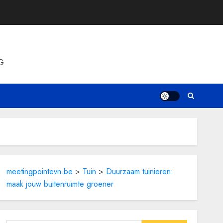
G
meetingpointevn.be
>
Tuin
>
Duurzaam tuinieren:
maak jouw buitenruimte groener