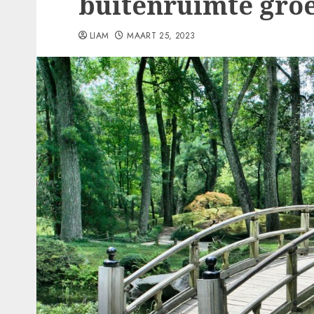
buitenruimte gro
LIAM
MAART 25, 2023