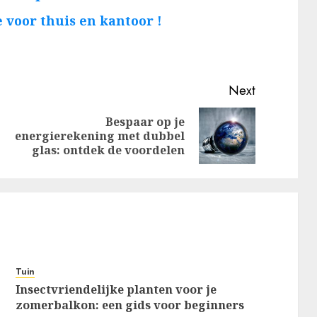
 voor thuis en kantoor !
Next
Bespaar op je
Previous
Next
energierekening met dubbel
post:
post:
glas: ontdek de voordelen
Tuin
Insectvriendelijke planten voor je
zomerbalkon: een gids voor beginners