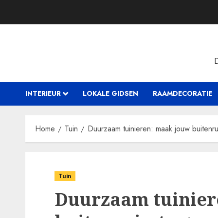
Skip
to
content
INTERIEUR
LOKALE GIDSEN
RAAMDECORATIE
Home
Tuin
Duurzaam tuinieren: maak jouw buitenr
Tuin
Duurzaam tuinier