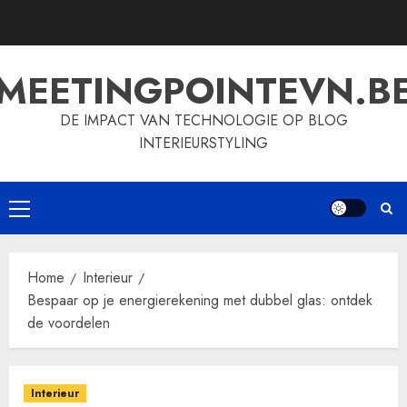
Skip
to
content
MEETINGPOINTEVN.B
DE IMPACT VAN TECHNOLOGIE OP BLOG
INTERIEURSTYLING
Primary
Menu
Home
Interieur
Bespaar op je energierekening met dubbel glas: ontdek
de voordelen
Interieur