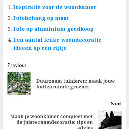
Inspiratie voor de woonkamer
Fotobehang op maat
Foto op aluminium goedkoop
Een aantal leuke woondecoratie
ideeën op een rijtje
Post
Previous
navigation
Duurzaam tuinieren: maak jouw
Pre
buitenruimte groener
pos
Next
Maak je woonkamer compleet met
Next
de juiste raamdecoratie: tips en
post:
advies