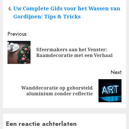
Uw Complete Gids voor het Wassen van
Gordijnen: Tips & Tricks
Post
Previous
navigation
Sfeermakers aan het Venster:
Pre
Raamdecoratie met een Verhaal
pos
Next
Wanddecoratie op geborsteld
Next
aluminium zonder reflectie
post:
Een reactie achterlaten