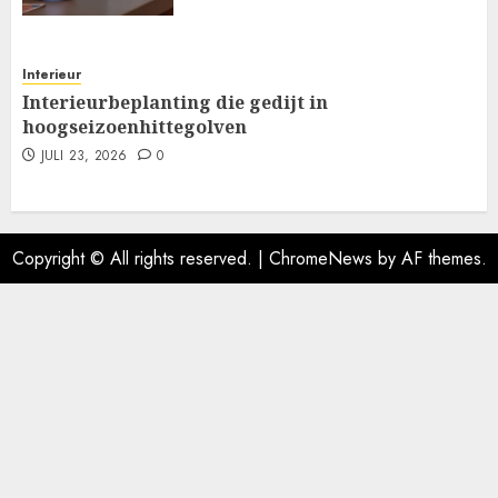
Interieur
Interieurbeplanting die gedijt in
hoogseizoenhittegolven
JULI 23, 2026
0
Copyright © All rights reserved.
|
ChromeNews
by AF themes.