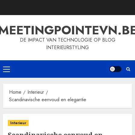
Skip
to
content
MEETINGPOINTEVN.B
DE IMPACT VAN TECHNOLOGIE OP BLOG
INTERIEURSTYLING
Primary
Menu
Home
Interieur
Scandinavische eenvoud en elegantie
Interieur
Scandinavische eenvoud en