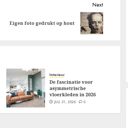
Next
Previous
Next
Eigen foto gedrukt op hout
post:
post:
Interieur
De fascinatie voor
asymmetrische
vloerkleden in 2026
JULI 31, 2026
0