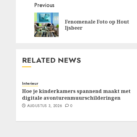
Post
Previous
navigation
Fenomenale Foto op Hout
Ijsbeer
RELATED NEWS
Interieur
Hoe je kinderkamers spannend maakt met
digitale avonturenmuurschilderingen
AUGUSTUS 3, 2026
0