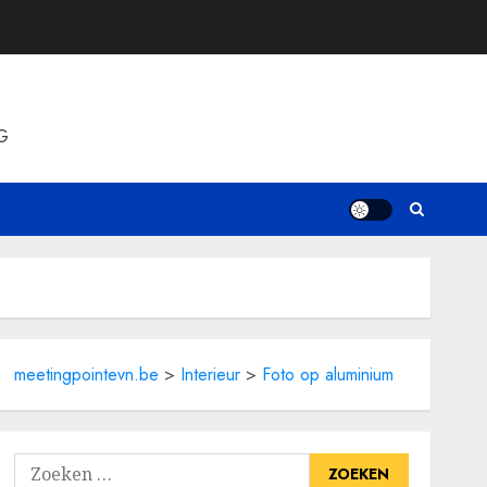
G
meetingpointevn.be
>
Interieur
>
Foto op aluminium
Zoeken