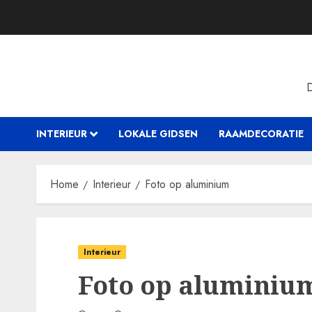
Skip
to
content
INTERIEUR
LOKALE GIDSEN
RAAMDECORATIE
Home
Interieur
Foto op aluminium
Interieur
Foto op aluminiu