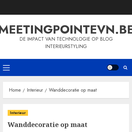
Skip
to
content
MEETINGPOINTEVN.B
DE IMPACT VAN TECHNOLOGIE OP BLOG
INTERIEURSTYLING
Primary
Menu
Home
Interieur
Wanddecoratie op maat
Interieur
Wanddecoratie op maat