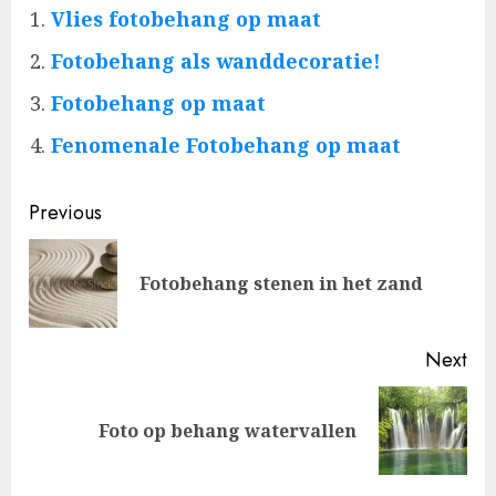
Vlies fotobehang op maat
Fotobehang als wanddecoratie!
Fotobehang op maat
Fenomenale Fotobehang op maat
Post
Previous
navigation
Pre
Fotobehang stenen in het zand
pos
Next
Next
Foto op behang watervallen
post: