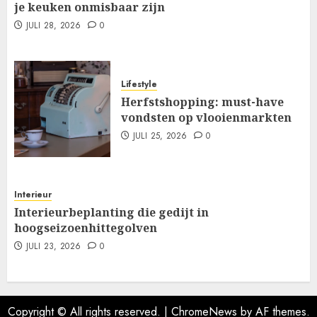
je keuken onmisbaar zijn
JULI 28, 2026
0
Lifestyle
Herfstshopping: must-have
vondsten op vlooienmarkten
JULI 25, 2026
0
Interieur
Interieurbeplanting die gedijt in
hoogseizoenhittegolven
JULI 23, 2026
0
Copyright © All rights reserved.
|
ChromeNews
by AF themes.