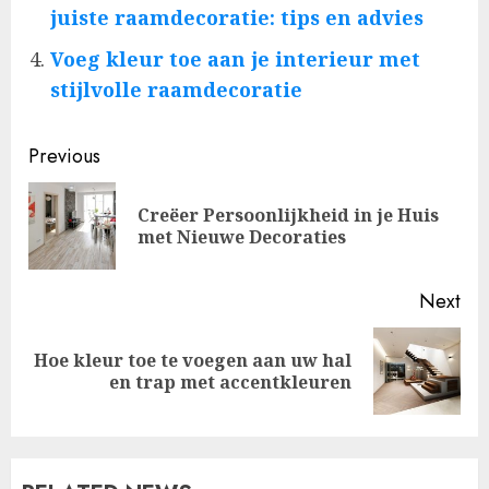
juiste raamdecoratie: tips en advies
Voeg kleur toe aan je interieur met
stijlvolle raamdecoratie
Post
Previous
navigation
Creëer Persoonlijkheid in je Huis
Pre
met Nieuwe Decoraties
pos
Next
Hoe kleur toe te voegen aan uw hal
Next
en trap met accentkleuren
post: