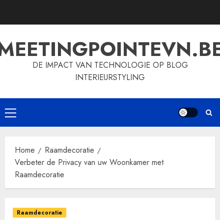
Skip
to
content
MEETINGPOINTEVN.B
DE IMPACT VAN TECHNOLOGIE OP BLOG
INTERIEURSTYLING
Primary
Menu
Home
Raamdecoratie
Verbeter de Privacy van uw Woonkamer met
Raamdecoratie
Raamdecoratie