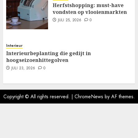
Herfstshopping: must-have
vondsten op vlooienmarkten
JULI 25, 2026
0
Interieur
Interieurbeplanting die gedijt in
hoogseizoenhittegolven
JULI 23, 2026
0
Copyright © All rights reserved.
|
ChromeNews
by AF themes.