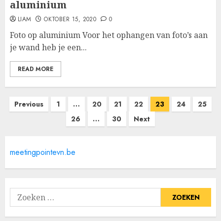
aluminium
LIAM
OKTOBER 15, 2020
0
Foto op aluminium Voor het ophangen van foto’s aan
je wand heb je een...
READ MORE
Berichten
Previous
1
…
20
21
22
23
24
25
paginering
26
…
30
Next
meetingpointevn.be
Zoeken
naar: