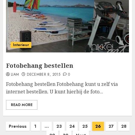
Interieur
Fotobehang bestellen
LIAM
DECEMBER 8, 2015
0
Fotobehang bestellen Fotobehang kunt u zelf via
internet bestellen. U kunt hierbij de foto...
READ MORE
Berichten
Previous
1
…
23
24
25
26
27
28