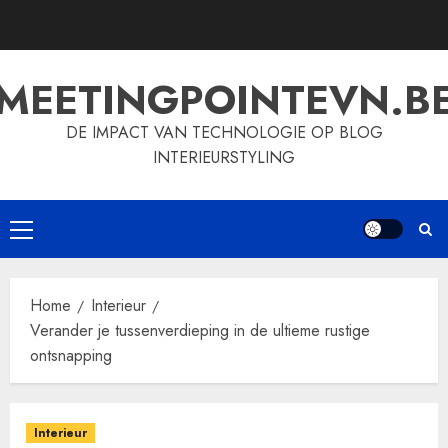
Skip
to
content
MEETINGPOINTEVN.B
DE IMPACT VAN TECHNOLOGIE OP BLOG
INTERIEURSTYLING
Primary
Menu
Home
Interieur
Verander je tussenverdieping in de ultieme rustige
ontsnapping
Interieur