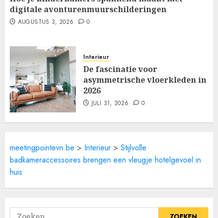
digitale avonturenmuurschilderingen
AUGUSTUS 3, 2026
0
Interieur
De fascinatie voor
asymmetrische vloerkleden in
2026
JULI 31, 2026
0
meetingpointevn.be
>
Interieur
>
Stijlvolle
badkameraccessoires brengen een vleugje hotelgevoel in
huis
Zoeken