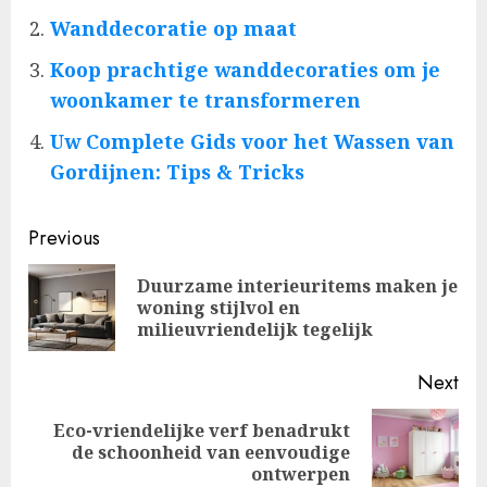
Wanddecoratie op maat
Koop prachtige wanddecoraties om je
woonkamer te transformeren
Uw Complete Gids voor het Wassen van
Gordijnen: Tips & Tricks
Post
Previous
navigation
Duurzame interieuritems maken je
Pre
woning stijlvol en
pos
milieuvriendelijk tegelijk
Next
Eco-vriendelijke verf benadrukt
Next
de schoonheid van eenvoudige
post:
ontwerpen