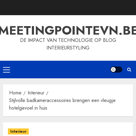
Skip
to
content
MEETINGPOINTEVN.B
DE IMPACT VAN TECHNOLOGIE OP BLOG
INTERIEURSTYLING
Primary
Menu
Home
Interieur
Stijlvolle badkameraccessoires brengen een vleugje
hotelgevoel in huis
Interieur