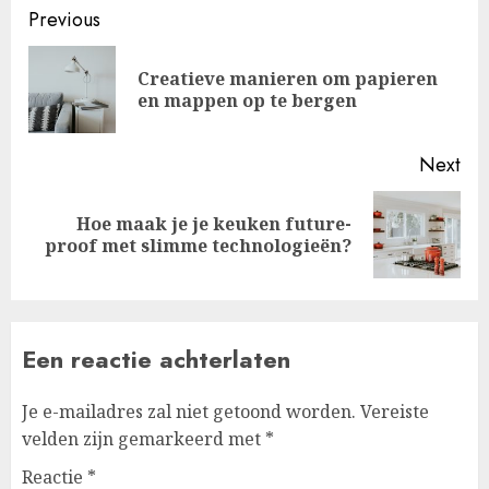
Post
Previous
navigation
Creatieve manieren om papieren
Pre
en mappen op te bergen
pos
Next
Hoe maak je je keuken future-
Next
proof met slimme technologieën?
post:
Een reactie achterlaten
Je e-mailadres zal niet getoond worden.
Vereiste
velden zijn gemarkeerd met
*
Reactie
*