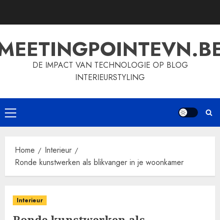
Skip
to
content
MEETINGPOINTEVN.B
DE IMPACT VAN TECHNOLOGIE OP BLOG
INTERIEURSTYLING
Primary
Menu
Home
Interieur
Ronde kunstwerken als blikvanger in je woonkamer
Interieur
Ronde kunstwerken als