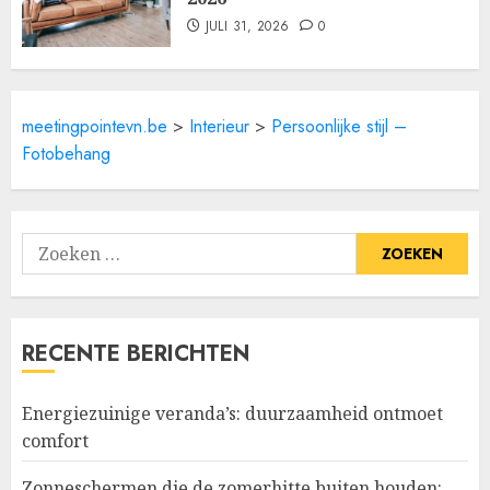
JULI 31, 2026
0
meetingpointevn.be
>
Interieur
>
Persoonlijke stijl –
Fotobehang
Zoeken
naar:
RECENTE BERICHTEN
Energiezuinige veranda’s: duurzaamheid ontmoet
comfort
Zonneschermen die de zomerhitte buiten houden: