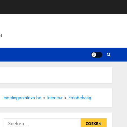
G
meetingpointevn.be
>
Interieur
>
Fotobehang
Zoeken