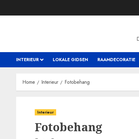
Skip
to
content
INTERIEUR
LOKALE GIDSEN
RAAMDECORATIE
Home
Interieur
Fotobehang
Interieur
Fotobehang