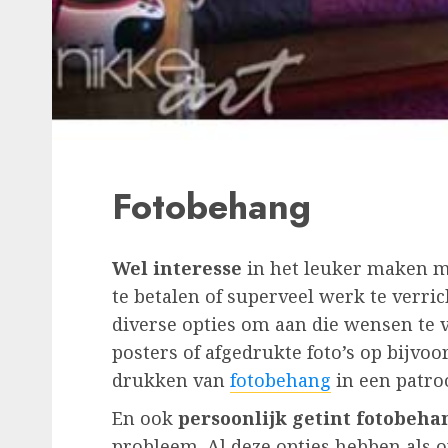
Fotobehang
Wel interesse
in het leuker maken m
te betalen of superveel werk te verri
diverse opties om aan die wensen te 
posters of afgedrukte foto’s op bijvoo
drukken van
fotobehang
in een patroo
En ook
persoonlijk getint fotobeha
probleem. Al deze opties hebben als o