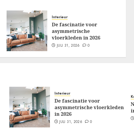
Interieur
De fascinatie voor
asymmetrische
vloerkleden in 2026
JULI 31, 2026
0
Interieur
K
De fascinatie voor
N
asymmetrische vloerkleden
i
in 2026
JULI 31, 2026
0