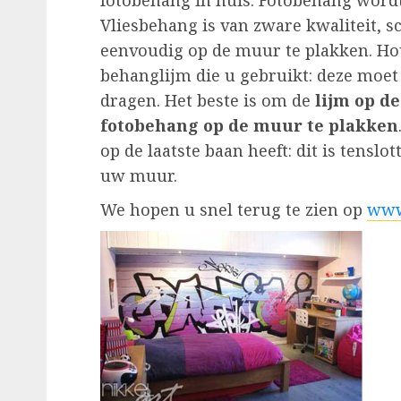
fotobehang in huis. Fotobehang word
Vliesbehang is van zware kwaliteit, s
eenvoudig op de muur te plakken. Hou
behanglijm die u gebruikt: deze moet
dragen. Het beste is om de
lijm op d
fotobehang op de muur te plakken
op de laatste baan heeft: dit is tensl
uw muur.
We hopen u snel terug te zien op
www