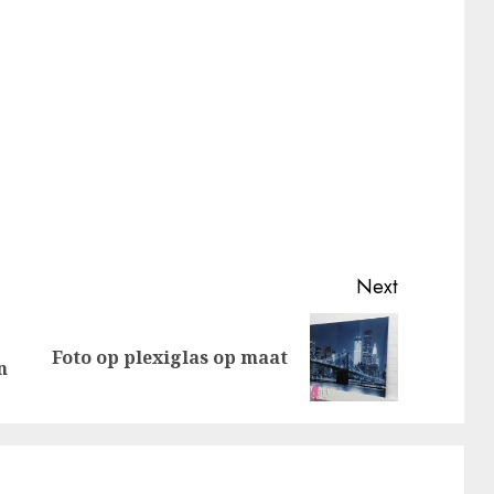
Next
Previous
Next
Foto op plexiglas op maat
n
post:
post: