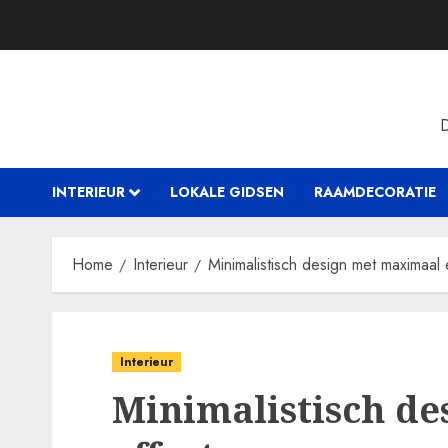
Skip
to
content
INTERIEUR
LOKALE GIDSEN
RAAMDECORATIE
Home
Interieur
Minimalistisch design met maximaal 
Interieur
Minimalistisch d