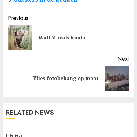
Post
Previous
navigation
Pre
Wall Murals Koala
pos
Next
Next
Vlies fotobehang op maat
post:
RELATED NEWS
Interieur