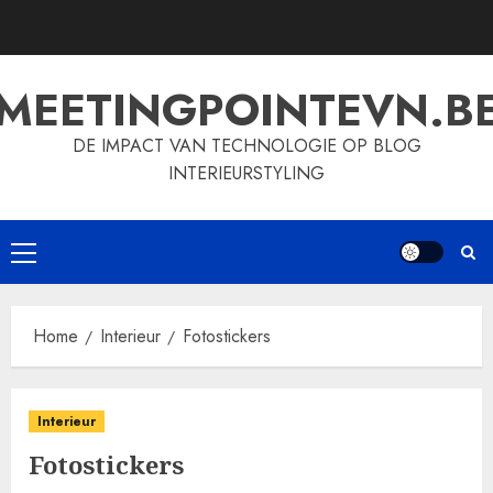
Skip
to
content
MEETINGPOINTEVN.B
DE IMPACT VAN TECHNOLOGIE OP BLOG
INTERIEURSTYLING
Primary
Menu
Home
Interieur
Fotostickers
Interieur
Fotostickers