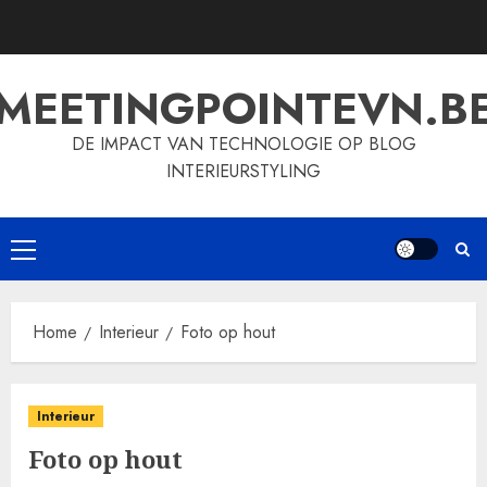
Skip
to
content
MEETINGPOINTEVN.B
DE IMPACT VAN TECHNOLOGIE OP BLOG
INTERIEURSTYLING
Primary
Menu
Home
Interieur
Foto op hout
Interieur
Foto op hout