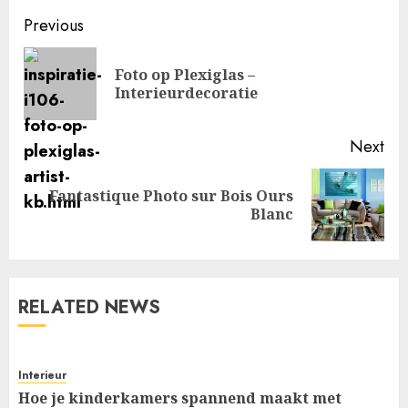
Post
Previous
navigation
Foto op Plexiglas –
Pre
Interieurdecoratie
pos
Next
Fantastique Photo sur Bois Ours
Next
Blanc
post:
RELATED NEWS
Interieur
Hoe je kinderkamers spannend maakt met