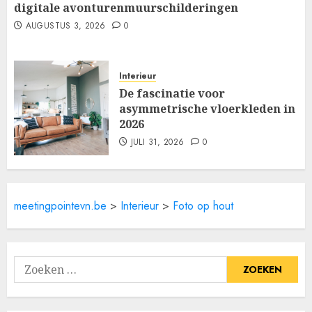
digitale avonturenmuurschilderingen
AUGUSTUS 3, 2026
0
Interieur
De fascinatie voor
asymmetrische vloerkleden in
2026
JULI 31, 2026
0
meetingpointevn.be
>
Interieur
>
Foto op hout
Zoeken
naar: