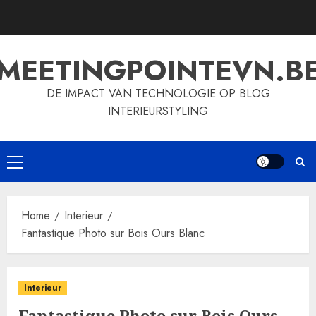
Skip
to
content
MEETINGPOINTEVN.B
DE IMPACT VAN TECHNOLOGIE OP BLOG
INTERIEURSTYLING
Primary
Menu
Home
Interieur
Fantastique Photo sur Bois Ours Blanc
Interieur
Fantastique Photo sur Bois Ours