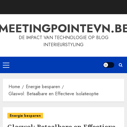
Skip
to
content
MEETINGPOINTEVN.B
DE IMPACT VAN TECHNOLOGIE OP BLOG
INTERIEURSTYLING
Primary
Menu
Home
Energie besparen
Glaswol: Betaalbare en Effectieve Isolatieoptie
Energie besparen
Glaswol: Betaalbare en Effectieve