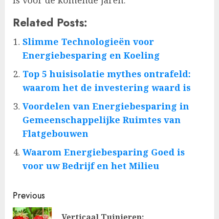
is voor de komende jaren.
Related Posts:
Slimme Technologieën voor
Energiebesparing en Koeling
Top 5 huisisolatie mythes ontrafeld:
waarom het de investering waard is
Voordelen van Energiebesparing in
Gemeenschappelijke Ruimtes van
Flatgebouwen
Waarom Energiebesparing Goed is
voor uw Bedrijf en het Milieu
Post
Previous
navigation
Verticaal Tuinieren: