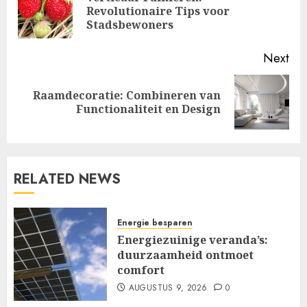
Pre
Revolutionaire Tips voor
pos
Stadsbewoners
Next
Raamdecoratie: Combineren van
Next
Functionaliteit en Design
post:
RELATED NEWS
Energie besparen
Energiezuinige veranda’s:
duurzaamheid ontmoet
comfort
AUGUSTUS 9, 2026
0