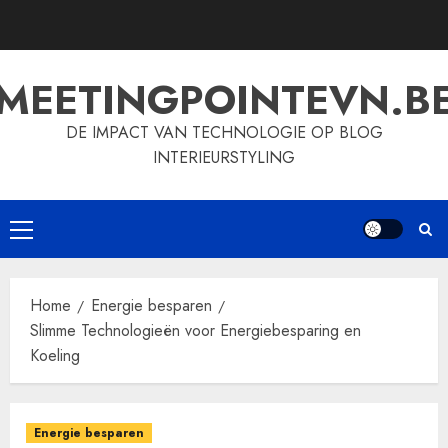
Skip
to
content
MEETINGPOINTEVN.B
DE IMPACT VAN TECHNOLOGIE OP BLOG
INTERIEURSTYLING
Primary
Menu
Home
Energie besparen
Slimme Technologieën voor Energiebesparing en
Koeling
Energie besparen