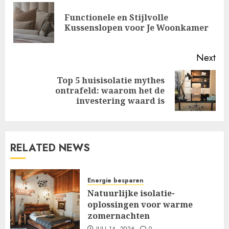
navigation
Functionele en Stijlvolle
Pre
Kussenslopen voor Je Woonkamer
pos
Next
Top 5 huisisolatie mythes
Next
ontrafeld: waarom het de
post:
investering waard is
RELATED NEWS
Energie besparen
Natuurlijke isolatie-
oplossingen voor warme
zomernachten