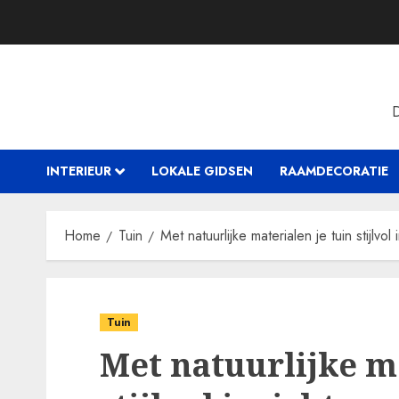
Skip
to
content
INTERIEUR
LOKALE GIDSEN
RAAMDECORATIE
Home
Tuin
Met natuurlijke materialen je tuin stijlvol 
Tuin
Met natuurlijke ma