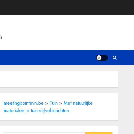
G
meetingpointevn.be
>
Tuin
>
Met natuurlijke
materialen je tuin stijlvol inrichten