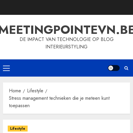
Skip
to
content
MEETINGPOINTEVN.B
DE IMPACT VAN TECHNOLOGIE OP BLOG
INTERIEURSTYLING
Primary
Menu
Home
Lifestyle
Stress management technieken die je meteen kunt
toepassen
Lifestyle