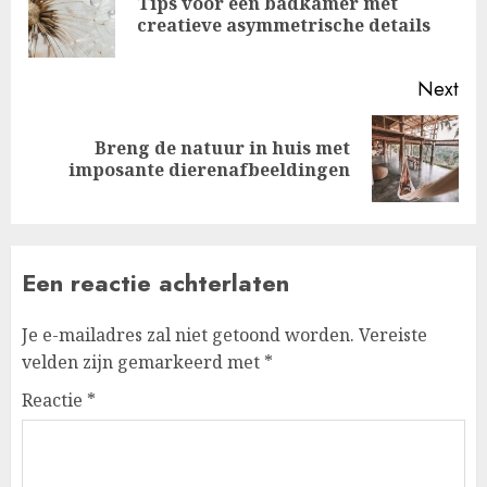
Tips voor een badkamer met
Pre
creatieve asymmetrische details
pos
Next
Breng de natuur in huis met
Next
imposante dierenafbeeldingen
post:
Een reactie achterlaten
Je e-mailadres zal niet getoond worden.
Vereiste
velden zijn gemarkeerd met
*
Reactie
*