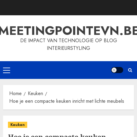
Skip
to
content
MEETINGPOINTEVN.B
DE IMPACT VAN TECHNOLOGIE OP BLOG
INTERIEURSTYLING
Primary
Menu
Home
Keuken
Hoe je een compacte keuken inricht met lichte meubels
Keuken
Hoe je een compacte keuken