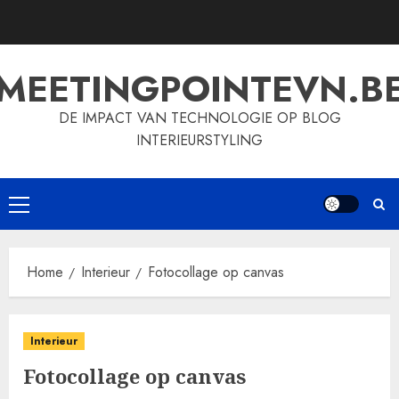
Skip
to
content
MEETINGPOINTEVN.B
DE IMPACT VAN TECHNOLOGIE OP BLOG
INTERIEURSTYLING
Primary
Menu
Home
Interieur
Fotocollage op canvas
Interieur
Fotocollage op canvas