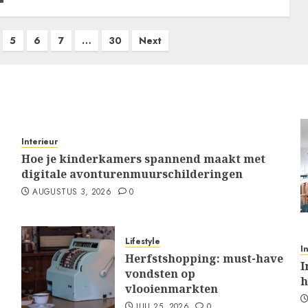
5
6
7
…
30
Next
Interieur
Hoe je kinderkamers spannend maakt met
digitale avonturenmuurschilderingen
AUGUSTUS 3, 2026
0
Lifestyle
I
Herfstshopping: must-have
I
vondsten op
h
vlooienmarkten
JULI 25, 2026
0