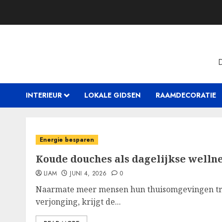
Skip
to
content
INTERIEUR
LOKALE GIDSEN
RAAMDECORATIE
Energie besparen
Koude douches als dagelijkse wellne
LIAM
JUNI 4, 2026
0
Naarmate meer mensen hun thuisomgevingen tr
verjonging, krijgt de...