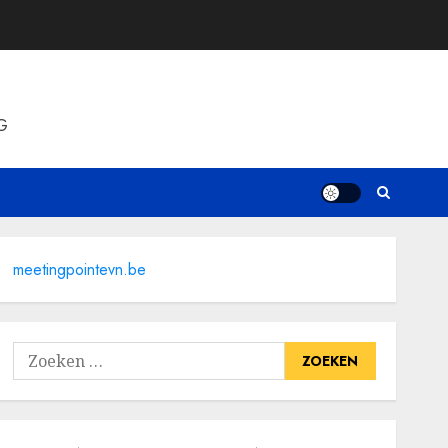
G
meetingpointevn.be
Zoeken
naar: