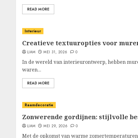
READ MORE
Interieur
Creatieve textuuropties voor muren
LIAM
MEI 31, 2026
0
In de wereld van interieurontwerp, hebben muren
waren...
READ MORE
Raamdecoratie
Zonwerende gordijnen: stijlvolle b
LIAM
MEI 29, 2026
0
Met de opkomst van warme zomertemperaturen, 