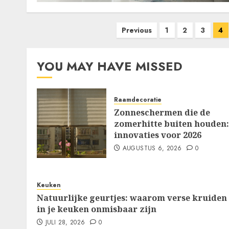
Berichten
Previous
1
2
3
4
paginering
YOU MAY HAVE MISSED
Raamdecoratie
Zonneschermen die de
zomerhitte buiten houden:
innovaties voor 2026
AUGUSTUS 6, 2026
0
Keuken
Natuurlijke geurtjes: waarom verse kruiden
in je keuken onmisbaar zijn
JULI 28, 2026
0