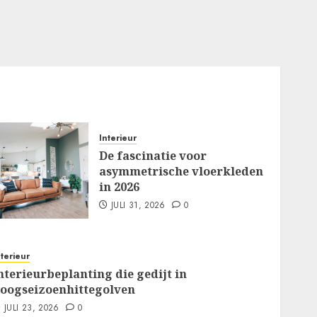
Interieur
De fascinatie voor
asymmetrische vloerkleden
in 2026
JULI 31, 2026
0
nterieur
nterieurbeplanting die gedijt in
oogseizoenhittegolven
JULI 23, 2026
0